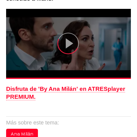
Disfruta de 'By Ana Milán' en ATRESplayer
PREMIUM.
Más sobre este tema:
Ana Milán