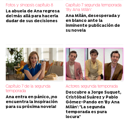
Fotos y sinopsis capítulo 8
Capítulo 7 segunda temporada
'By Ana MIlán'
La abuela de Ana regresa
Ana Milán, desesperada y
del más allá para hacerla
en blanco ante la
dudar de sus decisiones
inminente publicación de
su novela
Capítulo 7 de la segunda
Actores segunda temporada
temporada
Descubre a Jorge Suquet,
Ana entra en pánico, ¡no
Cristóbal Suárez y Pablo
encuentra la inspiración
Gómez-Pando en 'By Ana
para su próxima novela!
Milán': "La segunda
temporada es pura
locura"