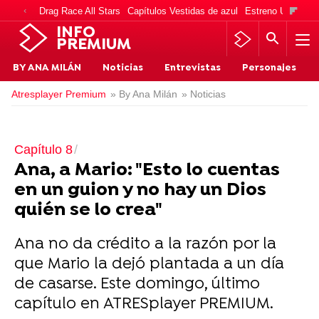
Drag Race All Stars
Capítulos Vestidas de azul
Estreno Una vida
INFO
PREMIUM
BY ANA MILÁN
Noticias
Entrevistas
Personajes
Atresplayer Premium
» By Ana Milán
» Noticias
Capítulo 8
Ana, a Mario: "Esto lo cuentas
en un guion y no hay un Dios
quién se lo crea"
Ana no da crédito a la razón por la
que Mario la dejó plantada a un día
de casarse. Este domingo, último
capítulo en ATRESplayer PREMIUM.