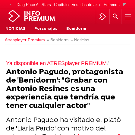
Drag Race All Stars
Capítulos Vestidas de azul
Estreno Una vida
INFO
PREMIUM
NOTICIAS
Personajes
Benidorm
Atresplayer Premium
» Benidorm
» Noticias
Ya disponible en ATRESplayer PREMIUM
Antonio Pagudo, protagonista
de 'Benidorm': "Grabar con
Antonio Resines es una
experiencia que tendría que
tener cualquier actor"
Antonio Pagudo ha visitado el plató
de 'Liarla Pardo' con motivo del