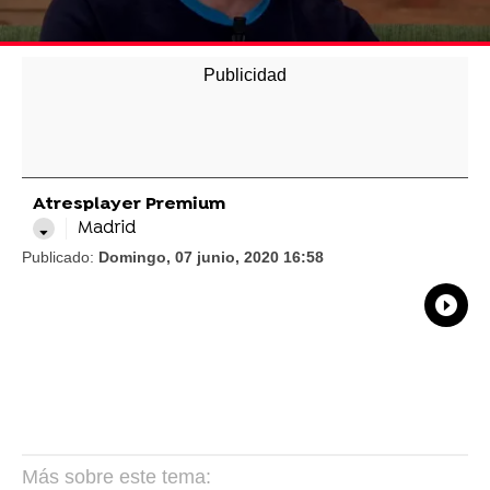
Atresplayer Premium
Madrid
Publicado:
Domingo, 07 junio, 2020 16:58
What
Comp
Más sobre este tema: