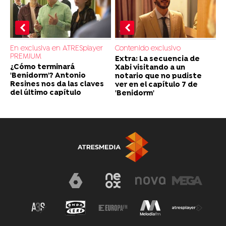
En exclusiva en ATRESplayer
Contenido exclusivo
PREMIUM
Extra: La secuencia de
¿Cómo terminará
Xabi visitando a un
'Benidorm'? Antonio
notario que no pudiste
Resines nos da las claves
ver en el capítulo 7 de
del último capítulo
'Benidorm'