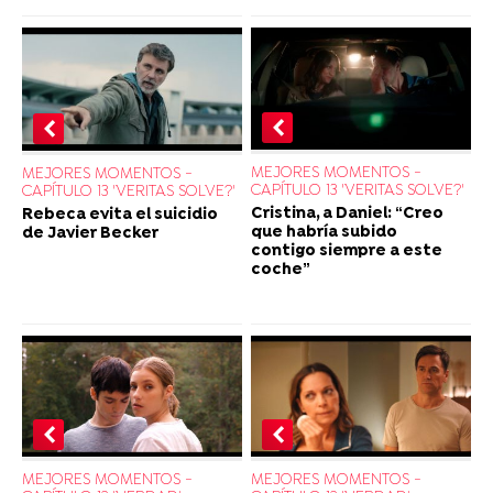
MEJORES MOMENTOS -
MEJORES MOMENTOS -
CAPÍTULO 13 'VERITAS SOLVE?'
CAPÍTULO 13 'VERITAS SOLVE?'
Cristina, a Daniel: “Creo
Rebeca evita el suicidio
que habría subido
de Javier Becker
contigo siempre a este
coche”
MEJORES MOMENTOS -
MEJORES MOMENTOS -