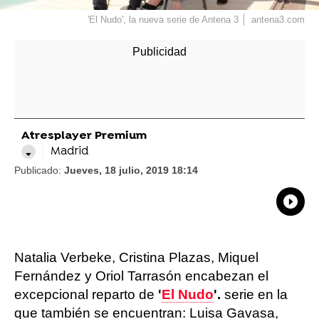
'El Nudo', la nueva serie de Antena 3
antena3.com
Atresplayer Premium
Madrid
Publicado:
Jueves, 18 julio, 2019 18:14
What
Comp
Natalia Verbeke, Cristina Plazas, Miquel
Fernández y Oriol Tarrasón encabezan el
excepcional reparto de
'
El Nudo
'.
serie en la
que también se encuentran: Luisa Gavasa,