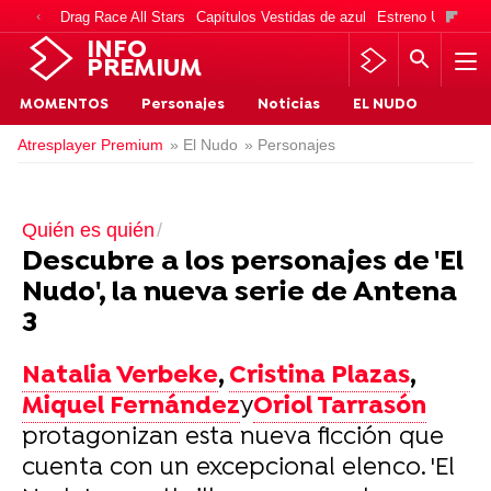
Drag Race All Stars
Capítulos Vestidas de azul
Estreno Una vida
INFO
PREMIUM
MOMENTOS
Personajes
Noticias
EL NUDO
Atresplayer Premium
» El Nudo
» Personajes
Quién es quién
Descubre a los personajes de 'El
Nudo', la nueva serie de Antena
3
Natalia Verbeke
,
Cristina Plazas
,
Miquel Fernández
y
Oriol Tarrasón
protagonizan esta nueva ficción que
cuenta con un excepcional elenco. 'El