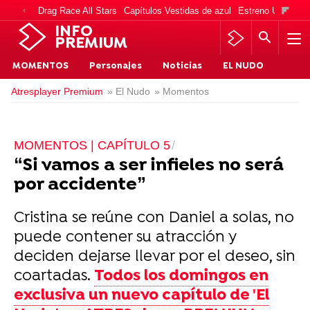
Drag Race All Stars
Capítulos Vestidas de azul
Estreno Una vida
INFO
PREMIUM
MOMENTOS
Personajes
Noticias
EL NUDO
Atresplayer Premium
» El Nudo
» Momentos
MOMENTOS | CAPÍTULO 5
“Si vamos a ser infieles no será
por accidente”
Cristina se reúne con Daniel a solas, no
puede contener su atracción y
deciden dejarse llevar por el deseo, sin
coartadas.
Todos los domingos en
exclusiva un nuevo capítulo de 'El