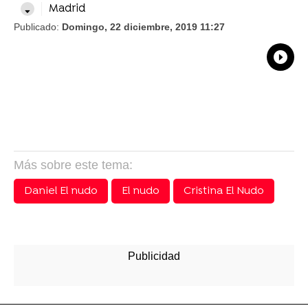
Madrid
Publicado:
Domingo, 22 diciembre, 2019 11:27
What
Comp
Más sobre este tema:
Daniel El nudo
El nudo
Cristina El Nudo