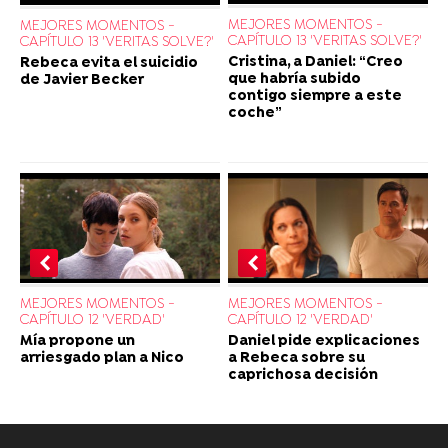
MEJORES MOMENTOS -
MEJORES MOMENTOS -
CAPÍTULO 13 'VERITAS SOLVE?'
CAPÍTULO 13 'VERITAS SOLVE?'
Cristina, a Daniel: “Creo
Rebeca evita el suicidio
que habría subido
de Javier Becker
contigo siempre a este
coche”
MEJORES MOMENTOS -
MEJORES MOMENTOS -
CAPÍTULO 12 'VERDAD'
CAPÍTULO 12 'VERDAD'
Daniel pide explicaciones
Mía propone un
a Rebeca sobre su
arriesgado plan a Nico
caprichosa decisión