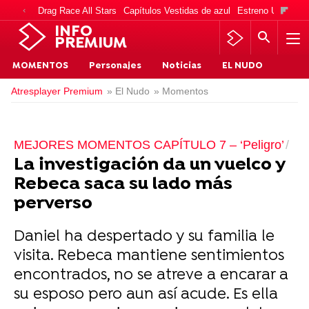
Drag Race All Stars
Capítulos Vestidas de azul
Estreno Una vida
INFO
PREMIUM
MOMENTOS
Personajes
Noticias
EL NUDO
Atresplayer Premium
» El Nudo
» Momentos
MEJORES MOMENTOS CAPÍTULO 7 – ‘Peligro’
La investigación da un vuelco y
Rebeca saca su lado más
perverso
Daniel ha despertado y su familia le
visita. Rebeca mantiene sentimientos
encontrados, no se atreve a encarar a
su esposo pero aun así acude. Es ella