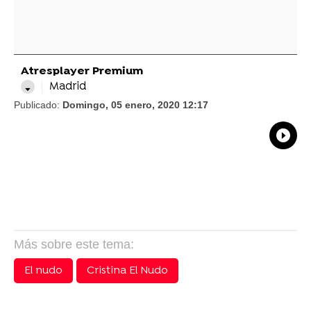
Atresplayer Premium
Madrid
Publicado:
Domingo, 05 enero, 2020 12:17
What
Comp
Más sobre este tema:
El nudo
Cristina El Nudo