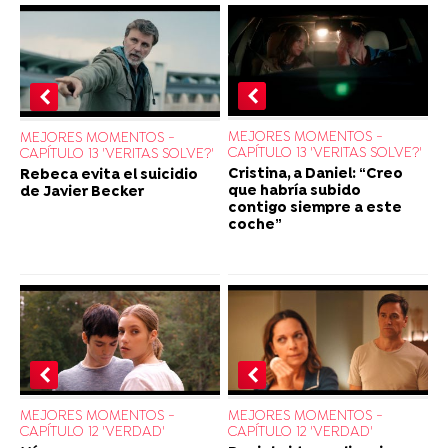
MEJORES MOMENTOS -
MEJORES MOMENTOS -
CAPÍTULO 13 'VERITAS SOLVE?'
CAPÍTULO 13 'VERITAS SOLVE?'
Cristina, a Daniel: “Creo
Rebeca evita el suicidio
que habría subido
de Javier Becker
contigo siempre a este
coche”
MEJORES MOMENTOS -
MEJORES MOMENTOS -
CAPÍTULO 12 'VERDAD'
CAPÍTULO 12 'VERDAD'