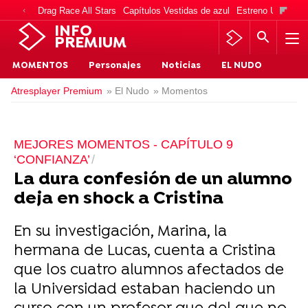
Drag Race All Stars
Capítulos Vestidas de azul
Estreno Una vida
INFO
PREMIUM
MOMENTOS
Personajes
Noticias
EL NUDO
Atresplayer Premium
» El Nudo
» Momentos
MEJORES MOMENTOS - CAPÍTULO 9
‘CONFIANZA’
La dura confesión de un alumno
deja en shock a Cristina
En su investigación, Marina, la
hermana de Lucas, cuenta a Cristina
que los cuatro alumnos afectados de
la Universidad estaban haciendo un