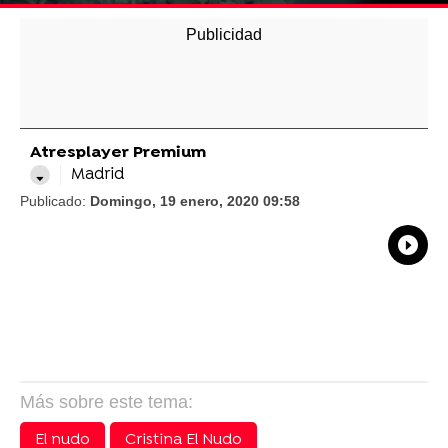
Atresplayer Premium
Madrid
Publicado:
Domingo, 19 enero, 2020 09:58
What
Comp
Más sobre este tema:
El nudo
Cristina El Nudo