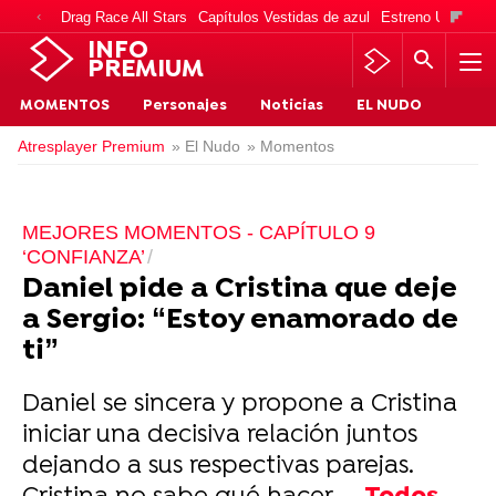
Drag Race All Stars
Capítulos Vestidas de azul
Estreno Una vida
INFO
PREMIUM
MOMENTOS
Personajes
Noticias
EL NUDO
Atresplayer Premium
» El Nudo
» Momentos
MEJORES MOMENTOS - CAPÍTULO 9
‘CONFIANZA’
Daniel pide a Cristina que deje
a Sergio: “Estoy enamorado de
ti”
Daniel se sincera y propone a Cristina
iniciar una decisiva relación juntos
dejando a sus respectivas parejas.