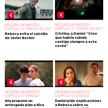
MEJORES MOMENTOS -
MEJORES MOMENTOS -
CAPÍTULO 13 'VERITAS SOLVE?'
CAPÍTULO 13 'VERITAS SOLVE?'
Cristina, a Daniel: “Creo
Rebeca evita el suicidio
que habría subido
de Javier Becker
contigo siempre a este
coche”
MEJORES MOMENTOS -
MEJORES MOMENTOS -
CAPÍTULO 12 'VERDAD'
CAPÍTULO 12 'VERDAD'
Daniel pide explicaciones
Mía propone un
a Rebeca sobre su
arriesgado plan a Nico