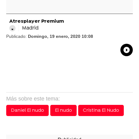
Atresplayer Premium
Madrid
Publicado:
Domingo, 19 enero, 2020 10:08
What
Comp
Más sobre este tema:
Daniel El nudo
El nudo
Cristina El Nudo