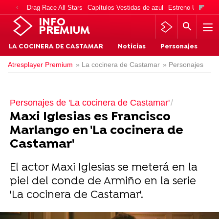
Drag Race All Stars
Capítulos Vestidas de azul
Estreno Una vida
INFO
PREMIUM
LA COCINERA DE CASTAMAR
Noticias
Personajes
Atresplayer Premium
» La cocinera de Castamar
» Personajes
Personajes de 'La cocinera de Castamar'
Maxi Iglesias es Francisco
Marlango en 'La cocinera de
Castamar'
El actor Maxi Iglesias se meterá en la
piel del conde de Armiño en la serie
'La cocinera de Castamar'.