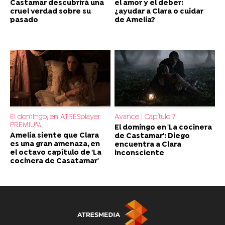
Castamar descubrirá una
el amor y el deber:
cruel verdad sobre su
¿ayudar a Clara o cuidar
pasado
de Amelia?
El domingo, en ATRESplayer
Avance | Capítulo 7
PREMIUM
El domingo en 'La cocinera
Amelia siente que Clara
de Castamar': Diego
es una gran amenaza, en
encuentra a Clara
el octavo capítulo de 'La
inconsciente
cocinera de Casatamar'